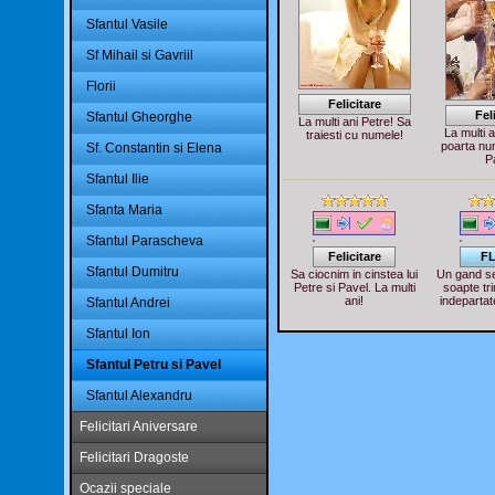
Sfantul Vasile
Sf Mihail si Gavriil
Florii
Felicitare
Fel
Sfantul Gheorghe
La multi ani Petre! Sa
La multi a
traiesti cu numele!
poarta nu
Sf. Constantin si Elena
P
Sfantul Ilie
Sfanta Maria
Sfantul Parascheva
Felicitare
F
Sfantul Dumitru
Sa ciocnim in cinstea lui
Un gand se
Petre si Pavel. La multi
soapte tri
ani!
indepartat
Sfantul Andrei
Sfantul Ion
Sfantul Petru si Pavel
Sfantul Alexandru
Felicitari Aniversare
Felicitari Dragoste
Ocazii speciale