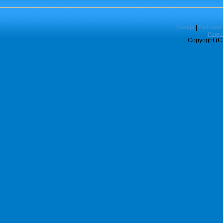
|
Mesaje
Felicitari
Power
Copyright (C