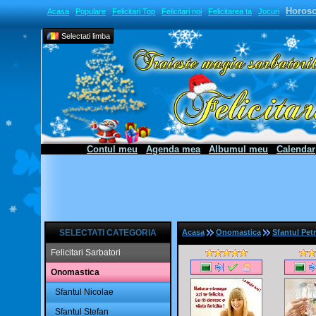
Horos
Acasa
Populare
Felicitari Top
Felicitari noi
Felicitarea ta
Jocuri
Selectati limba
Contul meu
Agenda mea
Albumul meu
Calendar
SELECTATI CATEGORIA
Acasa
Onomastica
Sfantul Petr
Felicitari Sarbatori
Onomastica
Sfantul Nicolae
Sfantul Stefan