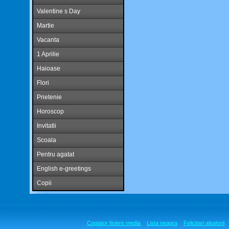
Valentine s Day
Martie
Vacanta
1 Aprilie
Haioase
Flori
Prietenie
Horoscop
Invitatii
Scoala
Pentru agatat
English e-greetings
Copii
Copiator fisiere media
Lista neagra
Felicitari aleatorii