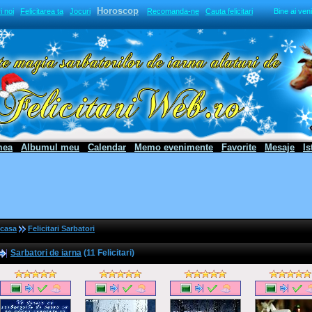
Horoscop
i noi
Felicitarea ta
Jocuri
Recomanda-ne
Cauta felicitari
Bine ai ven
mea
Albumul meu
Calendar
Memo evenimente
Favorite
Mesaje
Is
casa
Felicitari Sarbatori
Sarbatori de iarna
(11 Felicitari)