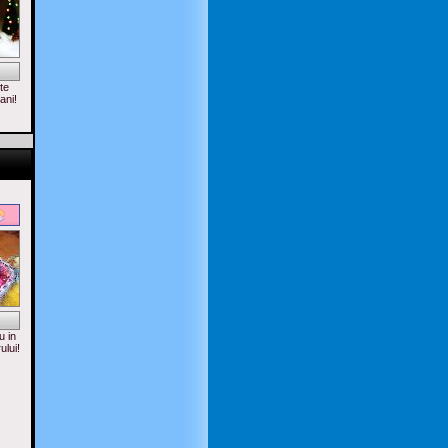
te
ani!
u in
ului!