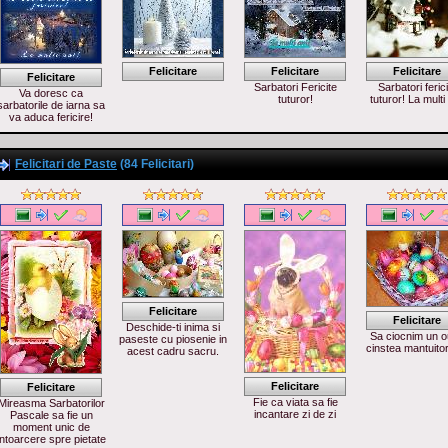
Felicitare
Felicitare
Felicitare
Felicitare
Sarbatori Fericite
Sarbatori ferici
Va doresc ca
tuturor!
tuturor! La multi 
sarbatorile de iarna sa
va aduca fericire!
Felicitari de Paste
(84 Felicitari)
Felicitare
Felicitare
Deschide-ti inima si
Sa ciocnim un o
paseste cu piosenie in
cinstea mantuitor
acest cadru sacru.
Felicitare
Felicitare
Fie ca viata sa fie
Mireasma Sarbatorilor
incantare zi de zi
Pascale sa fie un
moment unic de
intoarcere spre pietate