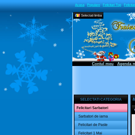
Acasa
Populare
Felicitari Top
Felicitar
Selectati limba
Contul meu
Agenda 
A
SELECTATI CATEGORIA
Felicitari Sarbatori
Sarbatori de iarna
Felicitari de Paste
Felicitari 1 Mai