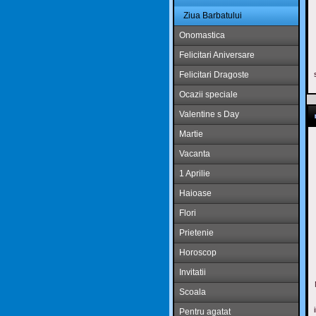
Ziua Barbatului
Onomastica
Felicitari Aniversare
Felicitari Dragoste
Ocazii speciale
Valentine s Day
Martie
Vacanta
1 Aprilie
Haioase
Flori
Prietenie
Horoscop
Invitatii
Scoala
Pentru agatat