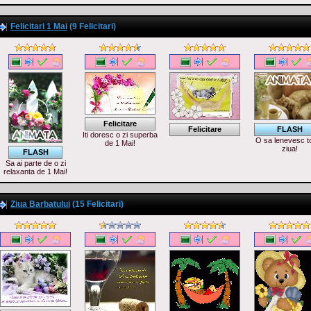
Felicitari 1 Mai
(9 Felicitari)
Felicitare
Felicitare
FLASH
Iti doresc o zi superba
O sa lenevesc t
de 1 Mai!
ziua!
FLASH
Sa ai parte de o zi
relaxanta de 1 Mai!
Ziua Barbatului
(15 Felicitari)