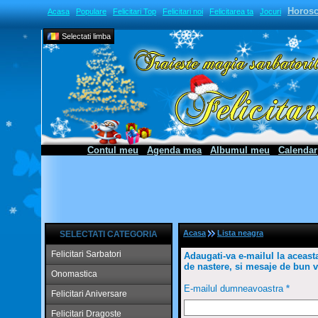
Horos
Acasa
Populare
Felicitari Top
Felicitari noi
Felicitarea ta
Jocuri
Selectati limba
Contul meu
Agenda mea
Albumul meu
Calendar
Acasa
Lista neagra
SELECTATI CATEGORIA
Felicitari Sarbatori
Adaugati-va e-mailul la aceasta l
de nastere, si mesaje de bun ve
Onomastica
E-mailul dumneavoastra
*
Felicitari Aniversare
Felicitari Dragoste