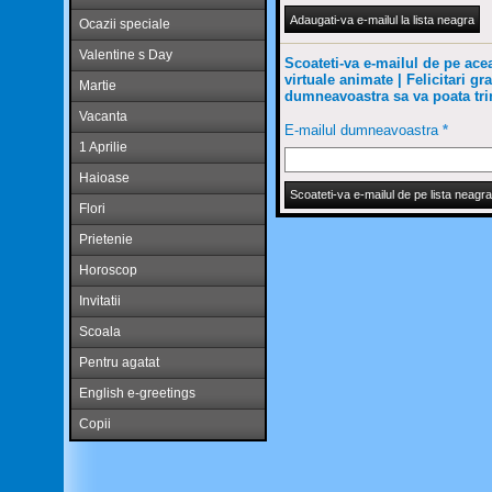
Ocazii speciale
Valentine s Day
Scoateti-va e-mailul de pe aceast
virtuale animate | Felicitari gra
Martie
dumneavoastra sa va poata trimi
Vacanta
E-mailul dumneavoastra
*
1 Aprilie
Haioase
Flori
Prietenie
Horoscop
Invitatii
Scoala
Pentru agatat
English e-greetings
Copii