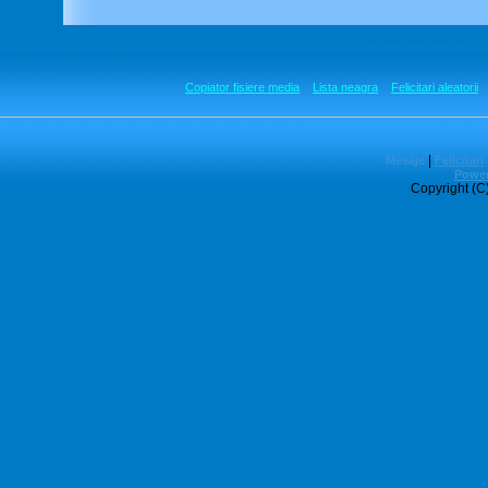
Copiator fisiere media
Lista neagra
Felicitari aleatorii
|
Mesaje
Felicitari
Power
Copyright (C