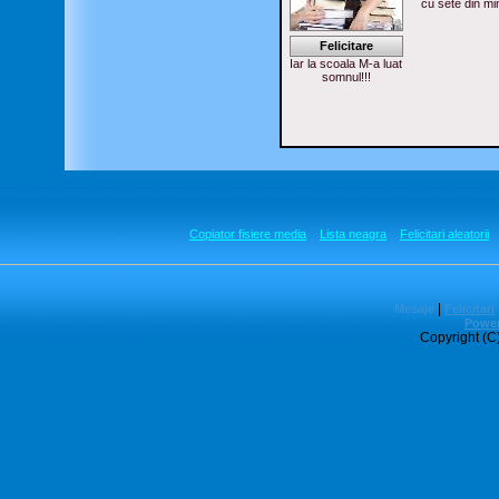
cu sete din min
Felicitare
Iar la scoala M-a luat
somnul!!!
Copiator fisiere media
Lista neagra
Felicitari aleatorii
|
Mesaje
Felicitari
Power
Copyright (C