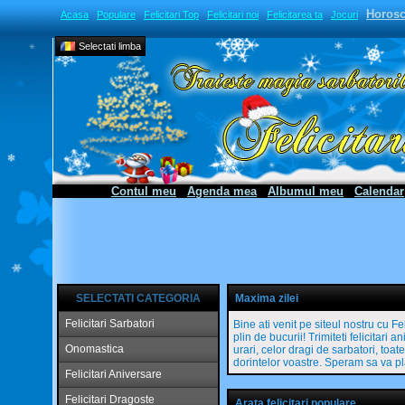
Horos
Acasa
Populare
Felicitari Top
Felicitari noi
Felicitarea ta
Jocuri
Selectati limba
Contul meu
Agenda mea
Albumul meu
Calendar
SELECTATI CATEGORIA
Maxima zilei
Felicitari Sarbatori
Bine ati venit pe siteul nostru cu Fe
plin de bucurii! Trimiteti felicitari
Onomastica
urari, celor dragi de sarbatori, toa
dorintelor voastre. Speram sa va pl
Felicitari Aniversare
Felicitari Dragoste
Arata felicitari populare