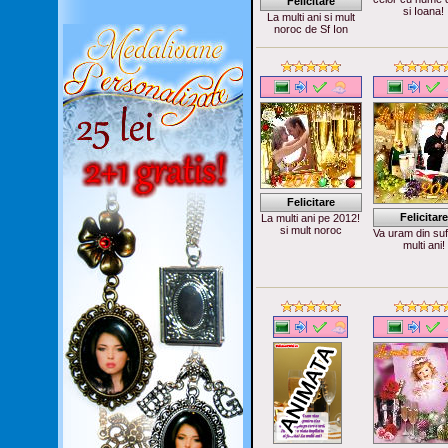
Felicitare
si Ioana!
La multi ani si mult
noroc de Sf Ion
Felicitare
Felicitare
La multi ani pe 2012!
si mult noroc
Va uram din suf
multi ani!