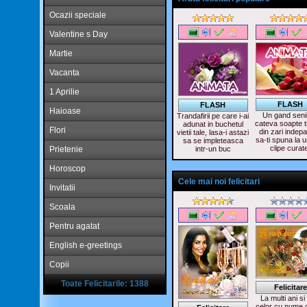
Ocazii speciale
Valentine s Day
Martie
Vacanta
1 Aprilie
FLASH
FLASH
Haioase
Un gand seni
Trandafirii pe care i-ai
cateva soapte t
adunat in buchetul
Flori
din zari indepa
vietii tale, lasa-i astazi
sa-ti spuna la 
sa se impleteasca
clipe curat
Prietenie
intr-un buc
Horoscop
Cele mai noi felicitari
Invitatii
Scoala
Pentru agatat
English e-greetings
Copii
Toate Felicitarile: 1388
Felicitare
La multi ani si
celor cu nume 