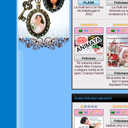
FLASH
Felicitare
La multi ani si un Nou
La multi ani 
An imbelsugat in
fericirea sa n
2012
ocoleasca in 
Felicitare
Pe cararea ninsa
inspre Mos Craciun,
o singura vorba eu iti
spun: Craciun Fericit!
Felicitare
Sa ai parte de c
bun Craciu
Sarbatori Feri
Arata felicitari aleatorii
Felicitare
Iubitule,vino si