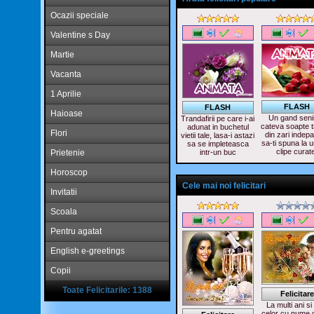
Ocazii speciale
Valentine s Day
Martie
Vacanta
1 Aprilie
FLASH
FLASH
Haioase
Un gand seni
Trandafirii pe care i-ai
cateva soapte t
adunat in buchetul
Flori
din zari indepa
vietii tale, lasa-i astazi
sa-ti spuna la 
sa se impleteasca
clipe curat
Prietenie
intr-un buc
Horoscop
Cele mai noi felicitari
Invitatii
Scoala
Pentru agatat
English e-greetings
Copii
Toate Felicitarile: 1388
Felicitare
La multi ani si
celor cu nume 