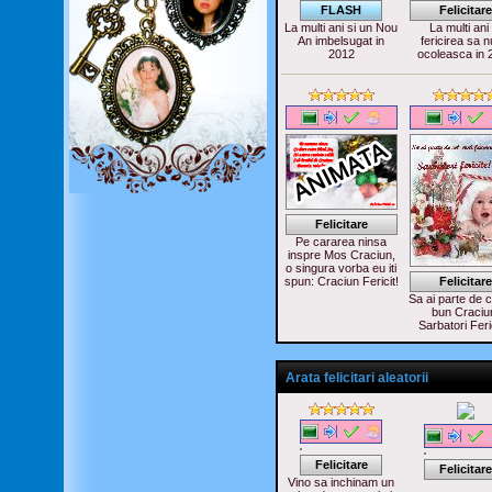
FLASH
Felicitare
La multi ani si un Nou
La multi ani 
An imbelsugat in
fericirea sa n
2012
ocoleasca in 
Felicitare
Pe cararea ninsa
inspre Mos Craciun,
o singura vorba eu iti
spun: Craciun Fericit!
Felicitare
Sa ai parte de c
bun Craciu
Sarbatori Feri
Arata felicitari aleatorii
Felicitare
Felicitare
Vino sa inchinam un