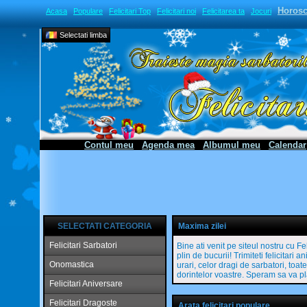
Horos
Acasa
Populare
Felicitari Top
Felicitari noi
Felicitarea ta
Jocuri
Selectati limba
Contul meu
Agenda mea
Albumul meu
Calendar
SELECTATI CATEGORIA
Maxima zilei
Felicitari Sarbatori
Bine ati venit pe siteul nostru cu Fe
plin de bucurii! Trimiteti felicitari
Onomastica
urari, celor dragi de sarbatori, toa
dorintelor voastre. Speram sa va pl
Felicitari Aniversare
Felicitari Dragoste
Arata felicitari populare