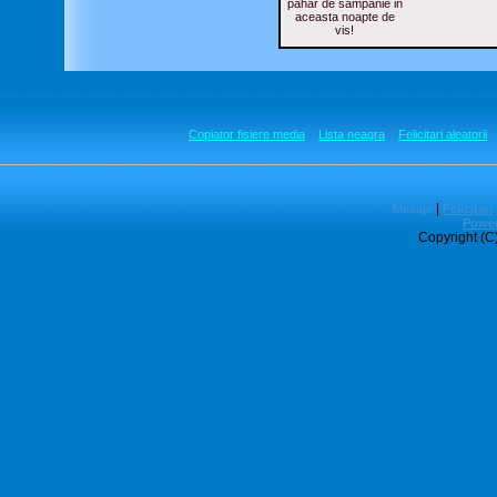
pahar de sampanie in
aceasta noapte de
vis!
Copiator fisiere media
Lista neagra
Felicitari aleatorii
|
Mesaje
Felicitari
Power
Copyright (C