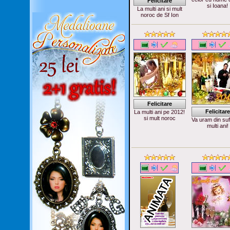
Felicitare
si Ioana!
La multi ani si mult
noroc de Sf Ion
Felicitare
Felicitare
La multi ani pe 2012!
si mult noroc
Va uram din suf
multi ani!