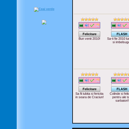
Felicitare
FLASH
Bun venit 2010!
Sa-ti fie 2010 l
si imbelsuga
Felicitare
FLASH
Sa fii iubita si fericita
Colinde si felic
in seara de Craciun!
pentru ale t
sarbatori!