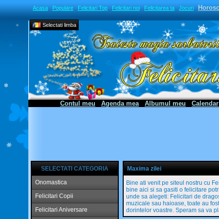
Horos
Acasa
Populare
Felicitari Top
Felicitari noi
Felicitarea ta
Jocuri
Selectati limba
Contul meu
Agenda mea
Albumul meu
Calendar
SELECTATI CATEGORIA
Maxima zilei
Onomastica
Bine ati venit pe siteul nostru cu Fe
bine aici si sa gasiti o felicitare po
Felicitari Copii
unde sa alegeti: Felicitari de dragost
muzicale sau haioase, toate au fost
Felicitari Aniversare
dorintelor voastre. Speram sa va pl