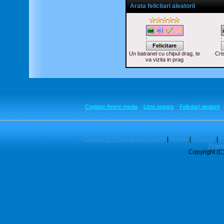
Arata felicitari aleatorii
Felicitare
Un batranel cu chipul drag, te
Cris
va vizita in prag
Copiator fisiere media
Lista neagra
Felicitari aleatorii
|
|
|
Colinde Si Felicitari De Craciun
Mesaje
Felicitari
Fe
Power
Copyright (C