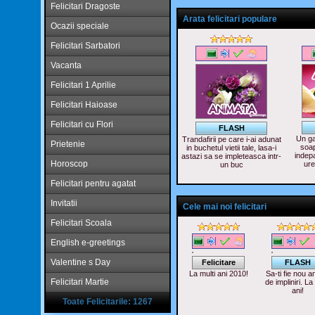
Felicitari Dragoste
Arata felicitari populare
Ocazii speciale
Felicitari Sarbatori
Vacanta
Felicitari 1 Aprilie
Felicitari Haioase
Felicitari cu Flori
FLASH
Un ga
Trandafirii pe care i-ai adunat
Prietenie
soap
in buchetul vietii tale, lasa-i
indepa
astazi sa se impleteasca intr-
Horoscop
ure
un buc
Felicitari pentru agatat
Invitatii
Cele mai noi felicitari
Felicitari Scoala
English e-greetings
Valentine s Day
Felicitare
FLASH
La multi ani 2010!
Sa-ti fie nou an
Felicitari Martie
de impliniri. La
ani!
Toate Felicitarile: 1267