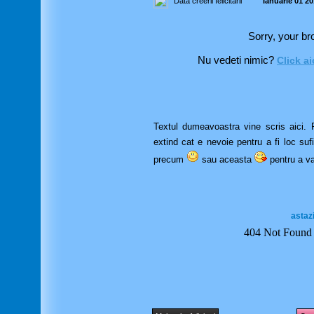
Data creerii felicitarii
Ianuarie 01 20
Sorry, your br
Nu vedeti nimic?
Click ai
Textul dumeavoastra vine scris aici. Pu
extind cat e nevoie pentru a fi loc suf
precum
sau aceasta
pentru a va
astaz