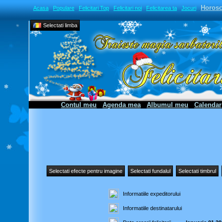
Horos
Acasa
Populare
Felicitari Top
Felicitari noi
Felicitarea ta
Jocuri
Selectati limba
Contul meu
Agenda mea
Albumul meu
Calendar
Selectati efecte pentru imagine
Selectati fundalul
Selectati timbrul
Informatiile expeditorului
Informatiile destinatarului