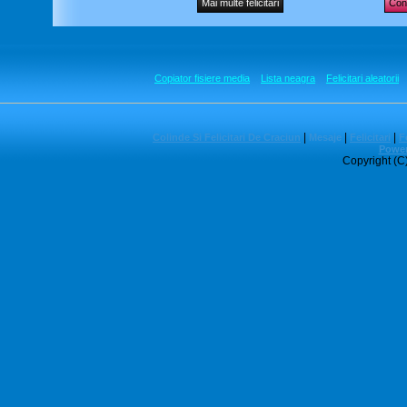
Mai multe felicitari
Cont
Copiator fisiere media
Lista neagra
Felicitari aleatorii
|
|
|
Colinde Si Felicitari De Craciun
Mesaje
Felicitari
Fe
Power
Copyright (C