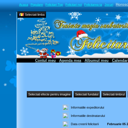
Horos
Acasa
Populare
Felicitari Top
Felicitari noi
Felicitarea ta
Jocuri
Selectati limba
Contul meu
Agenda mea
Albumul meu
Calendar
Selectati efecte pentru imagine
Selectati fundalul
Selectati timbrul
Informatiile expeditorului
Informatiile destinatarului
Data creerii felicitarii
Februarie 05 