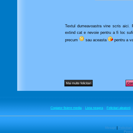
Textul dumeavoastra vine scris aici. Pu
extind cat e nevoie pentru a fi loc suf
precum
sau aceasta
pentru a va
Mai multe felicitari
Cont
Copiator fisiere media
Lista neagra
Felicitari aleatorii
|
Mesaje
Felicitari
Power