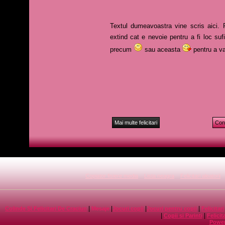
Textul dumeavoastra vine scris aici. Pu
extind cat e nevoie pentru a fi loc suf
precum
sau aceasta
pentru a va
Mai multe felicitari
Cont
Copiator fisiere media
Lista neagra
Felicitari aleatorii
|
|
|
|
Colinde Si Felicitari De Craciun
Mesaje
Jocuri copii
Jocuri pentru copii
Felicitari
|
|
Copii si Parinti
Felicit
Power