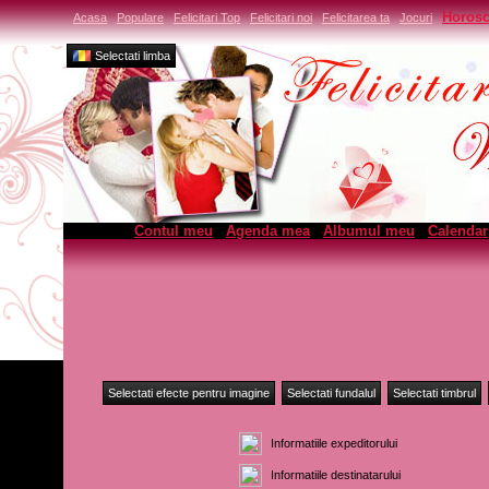
Horos
Acasa
Populare
Felicitari Top
Felicitari noi
Felicitarea ta
Jocuri
Selectati limba
Contul meu
Agenda mea
Albumul meu
Calendar
Selectati efecte pentru imagine
Selectati fundalul
Selectati timbrul
Informatiile expeditorului
Informatiile destinatarului