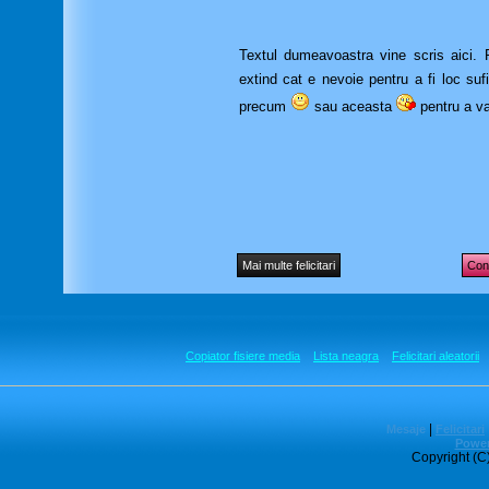
Textul dumeavoastra vine scris aici. Pu
extind cat e nevoie pentru a fi loc suf
precum
sau aceasta
pentru a va
Mai multe felicitari
Cont
Copiator fisiere media
Lista neagra
Felicitari aleatorii
|
Mesaje
Felicitari
Power
Copyright (C