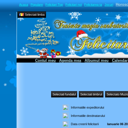
Horos
Acasa
Populare
Felicitari Top
Felicitari noi
Felicitarea ta
Jocuri
Selectati limba
Contul meu
Agenda mea
Albumul meu
Calendar
Selectati fundalul
Selectati timbrul
Selectato Muzi
Informatiile expeditorului
Informatiile destinatarului
Data creerii felicitarii
Ianuarie 06 20