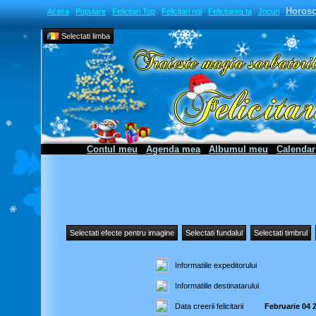
Horos
Acasa
Populare
Felicitari Top
Felicitari noi
Felicitarea ta
Jocuri
Selectati limba
Contul meu
Agenda mea
Albumul meu
Calendar
Selectati efecte pentru imagine
Selectati fundalul
Selectati timbrul
Informatiile expeditorului
Informatiile destinatarului
Data creerii felicitarii
Februarie 04 