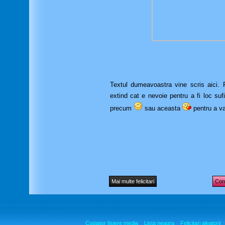
Textul dumeavoastra vine scris aici. Pu
extind cat e nevoie pentru a fi loc suf
precum
sau aceasta
pentru a va
Mai multe felicitari
Cont
Copiator fisiere media
Lista neagra
Felicitari aleatorii