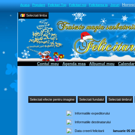
Horos
Acasa
Populare
Felicitari Top
Felicitari noi
Felicitarea ta
Jocuri
Selectati limba
Contul meu
Agenda mea
Albumul meu
Calendar
Selectati efecte pentru imagine
Selectati fundalul
Selectati timbrul
Informatiile expeditorului
Informatiile destinatarului
Data creerii felicitarii
Ianuarie 05 2