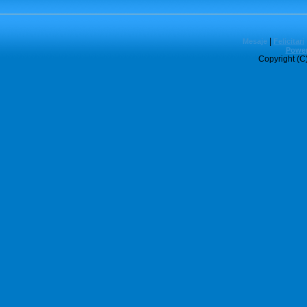
|
Mesaje
Felicitari
Power
Copyright (C