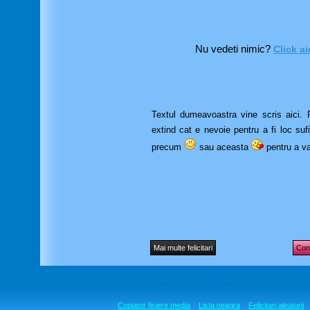
Nu vedeti nimic?
Click ai
Textul dumeavoastra vine scris aici. Pu
extind cat e nevoie pentru a fi loc suf
precum
sau aceasta
pentru a va
Mai multe felicitari
Cont
Copiator fisiere media
Lista neagra
Felicitari aleatorii